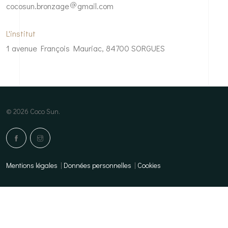
cocosun.bronzage
gmail.com
L'institut
1 avenue François Mauriac, 84700 SORGUES
© 2026 Coco Sun.
Mentions légales
|
Données personnelles
|
Cookies