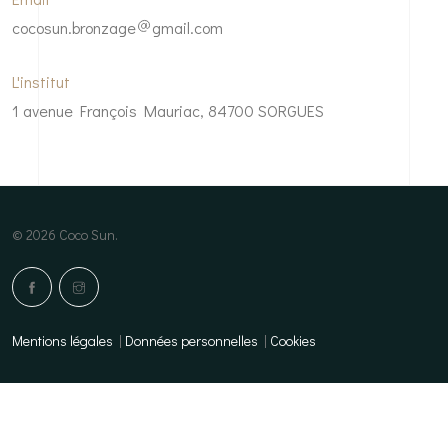
cocosun.bronzage
gmail.com
L'institut
1 avenue François Mauriac, 84700 SORGUES
© 2026 Coco Sun.
Mentions légales
|
Données personnelles
|
Cookies