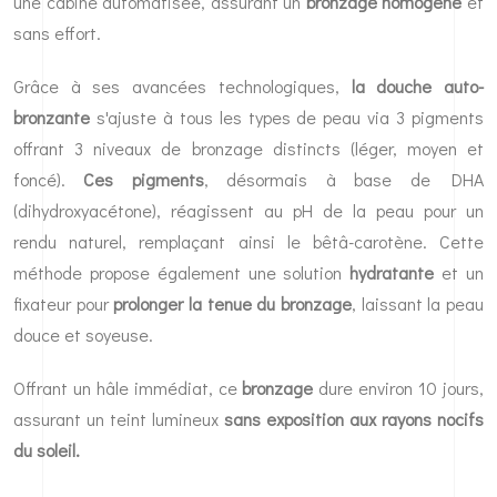
une cabine automatisée, assurant un
bronzage homogène
et
sans effort.
Grâce à ses avancées technologiques,
la douche auto-
bronzante
s'ajuste à tous les types de peau via 3 pigments
offrant 3 niveaux de bronzage distincts (léger, moyen et
foncé).
Ces pigments
, désormais à base de DHA
(dihydroxyacétone), réagissent au pH de la peau pour un
rendu naturel, remplaçant ainsi le bêtâ-carotène. Cette
méthode propose également une solution
hydratante
et un
fixateur pour
prolonger la tenue du bronzage
, laissant la peau
douce et soyeuse.
Offrant un hâle immédiat, ce
bronzage
dure environ 10 jours,
assurant un teint lumineux
sans exposition aux rayons nocifs
du soleil.